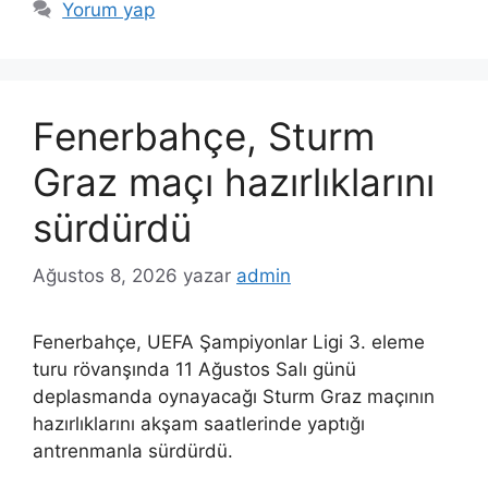
Yorum yap
Fenerbahçe, Sturm
Graz maçı hazırlıklarını
sürdürdü
Ağustos 8, 2026
yazar
admin
Fenerbahçe, UEFA Şampiyonlar Ligi 3. eleme
turu rövanşında 11 Ağustos Salı günü
deplasmanda oynayacağı Sturm Graz maçının
hazırlıklarını akşam saatlerinde yaptığı
antrenmanla sürdürdü.