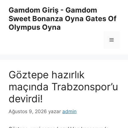
İçeriğe
Gamdom Giriş - Gamdom
atla
Sweet Bonanza Oyna Gates Of
Olympus Oyna
Menü
Göztepe hazırlık
maçında Trabzonspor’u
devirdi!
Ağustos 9, 2026
yazar
admin