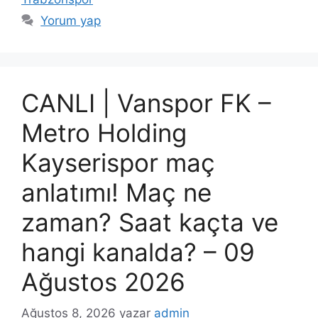
Yorum yap
CANLI | Vanspor FK –
Metro Holding
Kayserispor maç
anlatımı! Maç ne
zaman? Saat kaçta ve
hangi kanalda? – 09
Ağustos 2026
Ağustos 8, 2026
yazar
admin