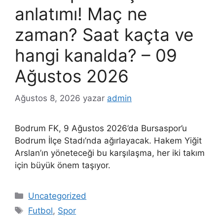
anlatımı! Maç ne
zaman? Saat kaçta ve
hangi kanalda? – 09
Ağustos 2026
Ağustos 8, 2026
yazar
admin
Bodrum FK, 9 Ağustos 2026’da Bursaspor’u
Bodrum İlçe Stadı’nda ağırlayacak. Hakem Yiğit
Arslan’ın yöneteceği bu karşılaşma, her iki takım
için büyük önem taşıyor.
Kategoriler
Uncategorized
Etiketler
Futbol
,
Spor