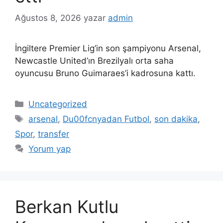
Ağustos 8, 2026
yazar
admin
İngiltere Premier Lig’in son şampiyonu Arsenal,
Newcastle United’ın Brezilyalı orta saha
oyuncusu Bruno Guimaraes’i kadrosuna kattı.
Kategoriler
Uncategorized
Etiketler
arsenal
,
Du00fcnyadan Futbol
,
son dakika
,
Spor
,
transfer
Yorum yap
Berkan Kutlu